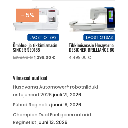
- 5%
LAOST OTSAS
LAOST OTSAS
Õmblus- ja tikkimismasin
Tikkimismasin Husqvarna
SINGER SE9185
DESIGNER BRILLIANCE 80
Algne
Current
1,369.00
€
1,299.00
€
4,499.00
€
hind
price
oli:
is:
1,369.00 €.
1,299.00 €.
Viimased uudised
Husqvarna Automower® robotniiduki
ostujuhend 2026
juuli 21, 2026
Pühad Reginetis
juuni 19, 2026
Champion Dual Fuel generaatorid
Reginetist
juuni 13, 2026