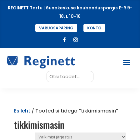
REGINETT Tartu Lõunakeskuse kaubanduspargis E-R 9-
18, L 10-16
VARUOSAPÄRING
KONTO
Search
for:
Esileht
/ Tooted siltidega “tikkimismasin”
tikkimismasin