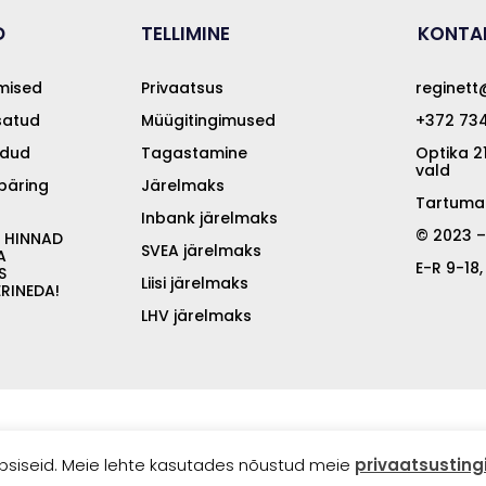
D
TELLIMINE
KONTA
mised
Privaatsus
reginet
isatud
Müügitingimused
+372 734
üdud
Tagastamine
Optika 2
vald
päring
Järelmaks
Tartuma
Inbank järelmaks
© 2023 –
 HINNAD
SVEA järelmaks
A
E-R 9-18,
S
Liisi järelmaks
RINEDA!
LHV järelmaks
siseid. Meie lehte kasutades nõustud meie
privaatsustin