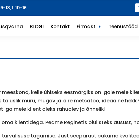
-18, L 10-16
usqvarna
BLOGI
Kontakt
Firmast
Teenustööd
 meeskond, kelle ühiseks eesmärgiks on igale meie kli
s täiuslik muru, mugav ja kiire metsatöö, ideaalne hekk 
iga meie klient oleks rahuolev ja õnnelik!
oma klientidega. Peame Reginetis olulisteks ausust, ho
 turvalisuse tagamise. Just seepärast pakume kvaliteet