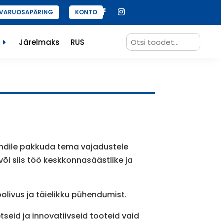
VARUOSAPÄRING
KONTO
Search
Järelmaks
RUS
for:
endile pakkuda tema vajadustele
või siis töö keskkonnasäästlike ja
olivus ja täielikku pühendumist.
seid ja innovatiivseid tooteid vaid