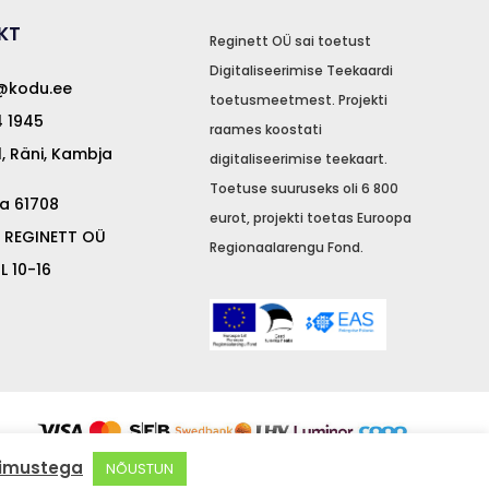
KT
Reginett OÜ sai toetust
Digitaliseerimise Teekaardi
t@kodu.ee
toetusmeetmest. Projekti
 1945
raames koostati
1, Räni, Kambja
digitaliseerimise teekaart.
Toetuse suuruseks oli 6 800
a 61708
eurot, projekti toetas Euroopa
 REGINETT OÜ
Regionaalarengu Fond.
 L 10-16
E-poe tegemine –
Veebihai.ee
gimustega
NÕUSTUN