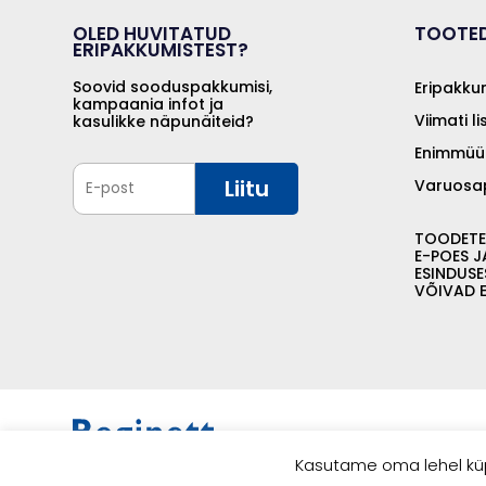
OLED HUVITATUD
TOOTE
ERIPAKKUMISTEST?
Soovid sooduspakkumisi,
Eripakku
kampaania infot ja
Viimati l
kasulikke näpunäiteid?
Enimmü
Liitu
Varuosa
TOODETE
E-POES J
ESINDUSE
VÕIVAD E
Kasutame oma lehel küp