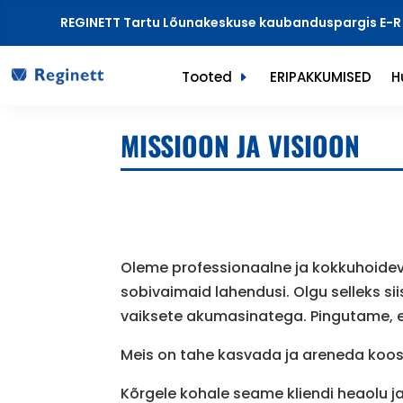
REGINETT Tartu Lõunakeskuse kaubanduspargis E-R 9
Tooted
ERIPAKKUMISED
H
MISSIOON JA VISIOON
Oleme professionaalne ja kokkuhoidev
sobivaimaid lahendusi. Olgu selleks sii
vaiksete akumasinatega. Pingutame, et 
Meis on tahe kasvada ja areneda koos 
Kõrgele kohale seame kliendi heaolu ja