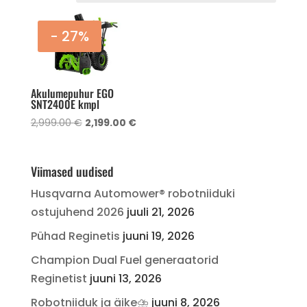
- 27%
Akulumepuhur EGO
SNT2400E kmpl
Algne
Current
2,999.00
€
2,199.00
€
hind
price
oli:
is:
2,999.00 €.
2,199.00 €.
Viimased uudised
Husqvarna Automower® robotniiduki
ostujuhend 2026
juuli 21, 2026
Pühad Reginetis
juuni 19, 2026
Champion Dual Fuel generaatorid
Reginetist
juuni 13, 2026
Robotniiduk ja äike⛈️
juuni 8, 2026