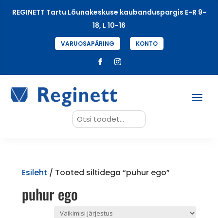
REGINETT Tartu Lõunakeskuse kaubanduspargis E-R 9-
18, L 10-16
VARUOSAPÄRING
KONTO
Search
for:
Esileht
/ Tooted siltidega “puhur ego”
puhur ego