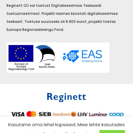
Reginett OÜ sai toetust Digitaliseerimise Teekaardi
toetusmeetmest. Projekti raames koostati digitaliseerimise
teekaart. Toetuse suuruseks oli 6 800 eurot, projekti toetas
Euroopa Regionaalarengu Fond.
Kasutame oma lehel küpsiseid. Meie lehte kasutades
E-poe tegemine –
Veebihai.ee