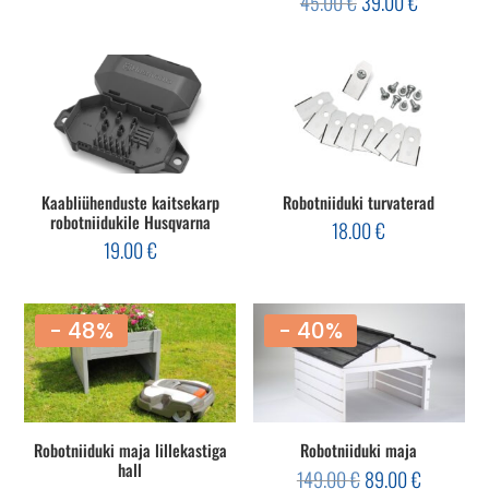
45.00
€
39.00
€
oli:
is:
hind
price
449.00 €.
299.00 €.
oli:
is:
45.00 €.
39.00 €.
Kaabliühenduste kaitsekarp
Robotniiduki turvaterad
robotniidukile Husqvarna
18.00
€
19.00
€
- 48%
- 40%
Robotniiduki maja lillekastiga
Robotniiduki maja
hall
Algne
Current
149.00
€
89.00
€
hind
price