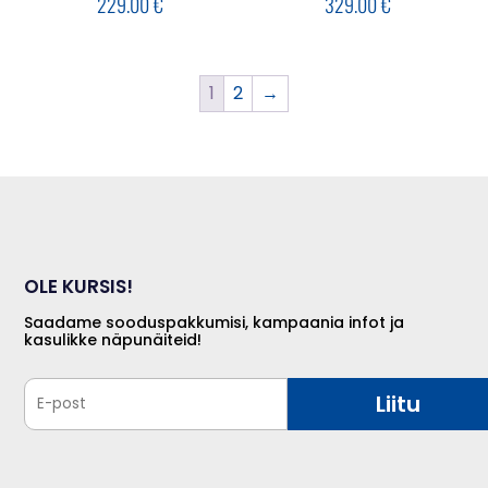
229.00
€
329.00
€
1
2
→
OLE KURSIS!
Saadame sooduspakkumisi, kampaania infot ja
kasulikke näpunäiteid!
Liitu