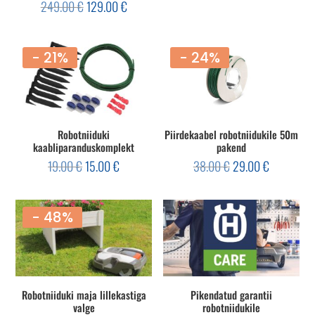
Algne
Current
249.00
€
129.00
€
oli:
is:
hind
price
149.00 €.
89.00 €.
oli:
is:
249.00 €.
129.00 €.
- 21%
- 24%
Robotniiduki
Piirdekaabel robotniidukile 50m
kaabliparanduskomplekt
pakend
Algne
Current
Algne
Current
19.00
€
15.00
€
38.00
€
29.00
€
hind
price
hind
price
oli:
is:
oli:
is:
19.00 €.
15.00 €.
38.00 €.
29.00 €.
- 48%
Robotniiduki maja lillekastiga
Pikendatud garantii
valge
robotniidukile