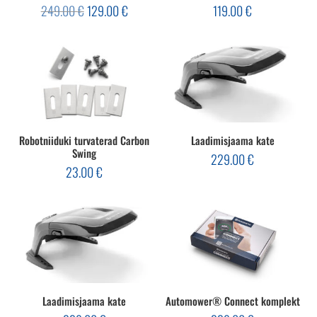
Algne
Current
249.00
€
129.00
€
119.00
€
hind
price
oli:
is:
249.00 €.
129.00 €.
Robotniiduki turvaterad Carbon
Laadimisjaama kate
Swing
229.00
€
23.00
€
Laadimisjaama kate
Automower® Connect komplekt