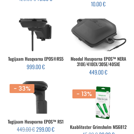
hind
price
10.00
€
oli:
is:
129.00 €.
79.00 €.
Tugijaam Husqvarna EPOS®RS5
Moodul Husqvarna EPOS™ NERA
310E/410EX/305E/405XE
999.00
€
449.00
€
- 33%
- 13%
Tugijaam Husqvarna EPOS™ RS1
Kaablitester Grimsholm MS6812
Algne
Current
449.00
€
299.00
€
hind
price
Algne
Current