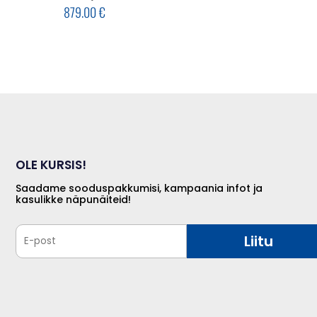
879.00
€
OLE KURSIS!
Saadame sooduspakkumisi, kampaania infot ja
kasulikke näpunäiteid!
Liitu