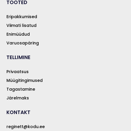
TOOTED
Eripakkumised
Viimati lisatud
Enimüüdud
Varuosapäring
TELLIMINE
Privaatsus
Müügitingimused
Tagastamine
Järelmaks
KONTAKT
reginett@kodu.ee